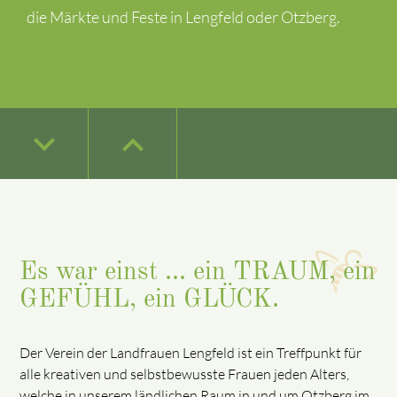
die Märkte und Feste in Lengfeld oder Otzberg.
keyboard_arrow_down
keyboard_arrow_down
keyboard_arrow_down
keyboard_arrow_up
keyboard_arrow_up
keyboard_arrow_up
keyboard_arrow_down
keyboard_arrow_up
Es war einst ... ein TRAUM, ein
GEFÜHL, ein GLÜCK.
Der Verein der Landfrauen Lengfeld ist ein Treffpunkt für
alle kreativen und selbstbewusste Frauen jeden Alters,
welche in unserem ländlichen Raum in und um Otzberg im